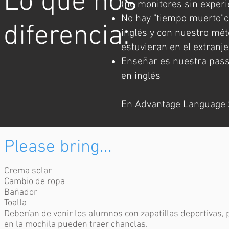
Lo que nos
(no monitores sin experi
No hay "tiempo muerto"co
diferencia:
inglés y con nuestro mét
estuvieran en el extranj
Enseñar es nuestra passi
en inglés
En Advantage Language Sch
Please bring...
Crema solar
Cambio de ropa
Bañador
Toalla
Deberían de venir los alumnos con zapatillas deportivas, 
en la mochila pueden traer chanclas.